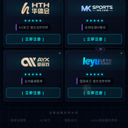
★★★★★
★★★★★
AC米兰 官方合作伙伴
支持全球IP娱乐
[ 立即注册 ]
[ 立即注册 ]
🀄️
★★★★★
★★★★★
业内最高赔率
国际米兰 官方合作伙伴
🎰
[ 立即注册 ]
[ 立即注册 ]
全球战略合作伙伴
皇家马德里
AC米兰
国际米兰
2026美加墨世界杯