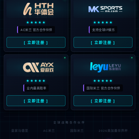
★★★★★
★★★★★
AC米兰 官方合作伙伴
支持全球IP娱乐
[ 立即注册 ]
[ 立即注册 ]
★★★★★
★★★★★
业内最高赔率
国际米兰 官方合作伙伴
[ 立即注册 ]
[ 立即注册 ]
全球战略合作伙伴
皇家马德里
AC米兰
国际米兰
2026美加墨世界杯