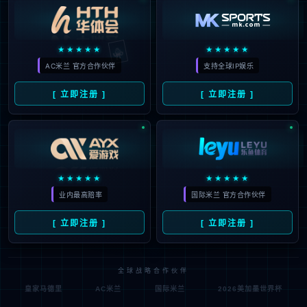
🃏
★★★★★
★★★★★
AC米兰 官方合作伙伴
支持全球IP娱乐
[ 立即注册 ]
[ 立即注册 ]
★★★★★
★★★★★
业内最高赔率
国际米兰 官方合作伙伴
[ 立即注册 ]
[ 立即注册 ]
全球战略合作伙伴
皇家马德里
AC米兰
国际米兰
2026美加墨世界杯