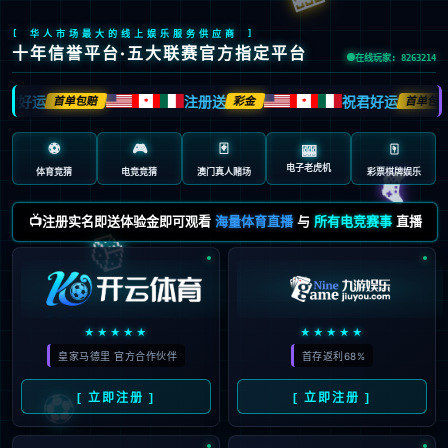
[ 华人市场最大的线上娱乐服务供应商 ]
十年信誉平台·五大联赛官方指定平台
在线玩家: 8263214
君好运
注册送
祝君好运
首单包赔
彩金
首单包赔
🍁
🍁
⚽
🎮
🃏
🀄️
🎰
🎮
电子老虎机
体育竞猜
电竞竞猜
澳门真人赌场
彩票棋牌娱乐
📺注册实名即送体验金即可观看
海量体育直播
与
所有电竞赛事
直播
🎲
★★★★★
★★★★★
皇家马德里 官方合作伙伴
首存返利68%
⚽
[ 立即注册 ]
[ 立即注册 ]